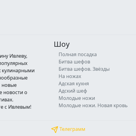
Шоу
Полная посадка
ину Ивлеву,
Битва шефов
 популярных
Битва шефов. Звёзды
их кулинарными
На ножах
знообразные
Адская кухня
а новые
Адский шеф
е новости о
Молодые ножи
тивах.
Молодые ножи. Новая кровь
е с Ивлевым!
Телеграмм