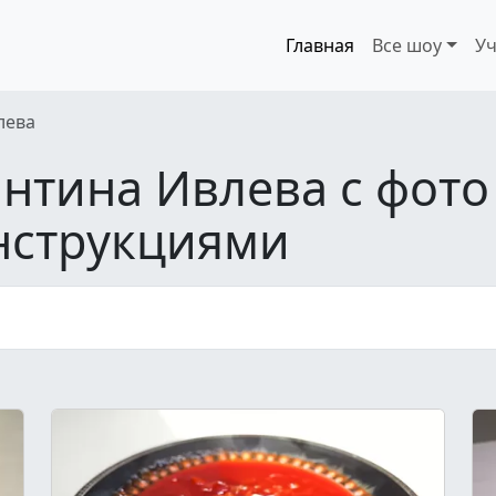
Главная
Все шоу
Уч
лева
нтина Ивлева с фото
нструкциями