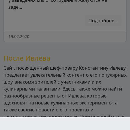
у заведения мало, сотрудники жалуются на
заде...
Подробнее...
19.02.2020
После Ивлева
Сайт, посвященный шеф-повару Константину Ивлеву,
предлагает увлекательный контент о его популярных
шоу, знакомя зрителей с участниками и их
кулинарными талантами. Здесь также можно найти
разнообразные рецепты от Ивлева, которые
вдохновят на новые кулинарные эксперименты, а
также свежие новости о его проектах и
гастрономических инициативах. Присоединяйтесь к
миру кулинарии вместе с Ивлевым!