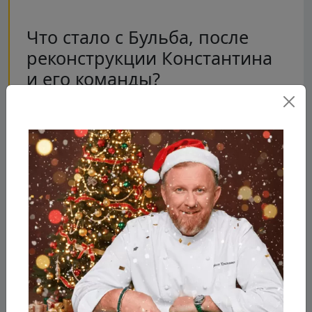
Что стало с Бульба, после
реконструкции Константина
и его команды?
Всю ночь трудился терпеливый мастер,
переделывая деревенскую "Бульбу" в
утонченное модное заведение - "Prosecco
Bar"! Шеф и его команда изменили дизайн
зала, переделали вывеску и входную группу,
отмыли кухню, сделали в зале танцпол и
стойку дл диджея, а главное подарили
заведению концепцию модного бара! В меню
бара представлена европейская кухня.