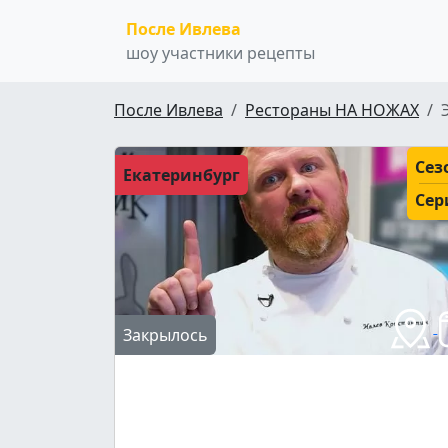
После Ивлева
шоу участники рецепты
После Ивлева
Рестораны НА НОЖАХ
Сез
Екатеринбург
Сер
Закрылось