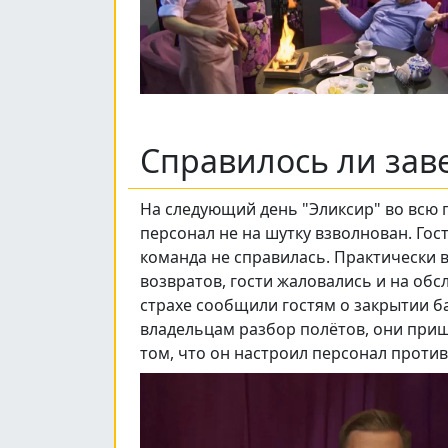
Справилось ли зав
На следующий день "Эликсир" во всю г
персонал не на шутку взволнован. Гос
команда не справилась. Практически 
возвратов, гости жаловались и на обсл
страхе сообщили гостям о закрытии ба
владельцам разбор полётов, они приш
том, что он настроил персонал против