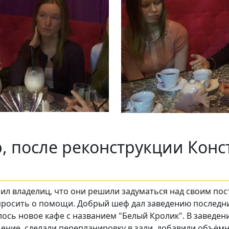
р, после реконструкции Конс
зил владелиц, что они решили задуматься над своим по
росить о помощи. Добрый шеф дал заведению последний
ось новое кафе с названием "Белый Кролик". В заведен
ние, сделали перепланировку в зали, добавили объёмн