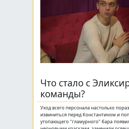
Что стало с Эликси
команды?
Уход всего персонала настолько пора
извиниться перед Константином и поп
утопающего "гламурного" бара появил
неоновыми красками, заменили освеще