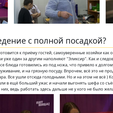
Подписывайтесь на телеграм-канал.
едение с полной посадкой?
Мы выкладываем авторские обзоры
каждую неделю.
отовится к приёму гостей, самоуверенные хозяйки как о
Подписаться
ти уже один за другим наполняют "Эликсир". Как и следо
все блюда готовились из под ножа, что привело к долг
уживание, и на грязную посуду. Впрочем, всё это не про
Нас уже
5400
ра. Все ушли отсюда голодными. Но и на этом не всё ) 
ли в ещё больший ужас и начали выгонять шефа со съё
 них, ведь работать здесь дальше не у кого не было жел