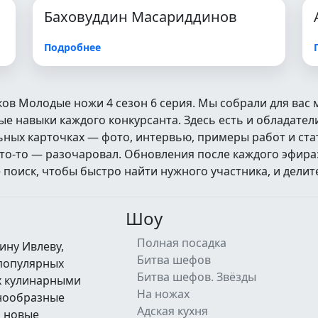
Баховуддин Масариддинов
Подробнее
ков Молодые ножи 4 сезон 6 серия. Мы собрали для вас
 навыки каждого конкурсанта. Здесь есть и обладатели
альных карточках — фото, интервью, примеры работ и ст
кто‑то — разочаровал. Обновления после каждого эфира
оиск, чтобы быстро найти нужного участника, и делит
Шоу
Полная посадка
ину Ивлеву,
Битва шефов
 популярных
Битва шефов. Звёзды
их кулинарными
На ножах
знообразные
Адская кухня
а новые