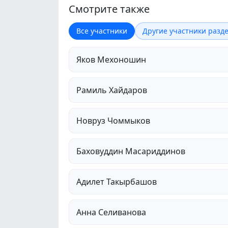
Смотрите также
Все участники
Другие участники разде
Яков Мехоношин
Рамиль Хайдаров
Новруз Чоммыков
Баховуддин Масариддинов
Адилет Такырбашов
Анна Селиванова