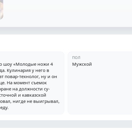
ПОЛ
го шоу «Молодые ножи 4
Мужской
да. Кулинария у него в
т повар-технолог, ну и он
це. На момент съемок
оране на должности су-
сточной и кавказской
вовал, нигде не выигрывал,
еду.