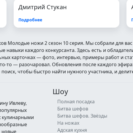
Дмитрий Стукан
Подробнее
ков Молодые ножи 2 сезон 10 серия. Мы собрали для ва
 навыки каждого конкурсанта. Здесь есть и обладатели
альных карточках — фото, интервью, примеры работ и ст
кто‑то — разочаровал. Обновления после каждого эфира
оиск, чтобы быстро найти нужного участника, и делит
Шоу
Полная посадка
ину Ивлеву,
Битва шефов
 популярных
Битва шефов. Звёзды
их кулинарными
На ножах
знообразные
Адская кухня
а новые