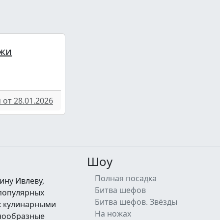
жи
от 28.01.2026
Шоу
Полная посадка
ину Ивлеву,
Битва шефов
 популярных
Битва шефов. Звёзды
их кулинарными
На ножах
знообразные