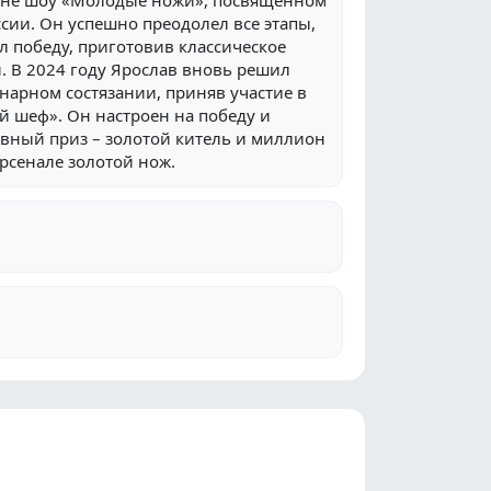
зоне шоу «Молодые ножи», посвященном
ии. Он успешно преодолел все этапы,
л победу, приготовив классическое
. В 2024 году Ярослав вновь решил
нарном состязании, приняв участие в
й шеф». Он настроен на победу и
авный приз – золотой китель и миллион
арсенале золотой нож.