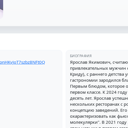
БИОГРАФИЯ
KpnHKvJoT7szbz8NFt0Q
Ярослав Якимович, считаю
привлекательных мужчин с
Криду), с раннего детства 
гастрономии зародился бл
Первым блюдом, которое о
первом классе. К 2024 год
десять лет. Ярослав успеш
нескольких ресторанах с р
концепцию заведений. Ег
охарактеризовать как фью
молекулярки". В 2021 год