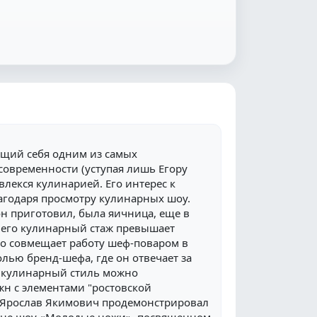
щий себя одним из самых
овременности (уступая лишь Егору
увлекся кулинарией. Его интерес к
агодаря просмотру кулинарных шоу.
н приготовил, была яичница, еще в
у его кулинарный стаж превышает
но совмещает работу шеф-поваром в
олью бренд-шефа, где он отвечает за
о кулинарный стиль можно
жн с элементами "ростовской
у Ярослав Якимович продемонстрировал