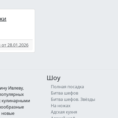
жи
от 28.01.2026
Шоу
Полная посадка
ину Ивлеву,
Битва шефов
 популярных
Битва шефов. Звёзды
их кулинарными
На ножах
знообразные
Адская кухня
а новые