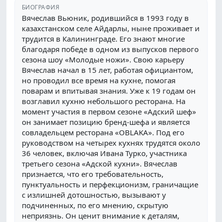
БИОГРАФИЯ
Вячеслав Вьюник, родившийся в 1993 году в
казахстанском селе Айдарлы, ныне проживает и
трудится в Калининграде. Его знают многие
благодаря победе в одном из выпусков первого
сезона шоу «Молодые ножи». Свою карьеру
Вячеслав начал в 15 лет, работая официантом,
но проводил все время на кухне, помогая
поварам и впитывая знания. Уже к 19 годам он
возглавил кухню небольшого ресторана. На
момент участия в первом сезоне «Адский шеф»
он занимает позицию бренд-шефа и является
совладельцем ресторана «OBLAKA». Под его
руководством на четырех кухнях трудятся около
36 человек, включая Ивана Турко, участника
третьего сезона «Адской кухни». Вячеслав
признается, что его требовательность,
пунктуальность и перфекционизм, граничащие
с излишней дотошностью, вызывают у
подчиненных, по его мнению, скрытую
неприязнь. Он ценит внимание к деталям,