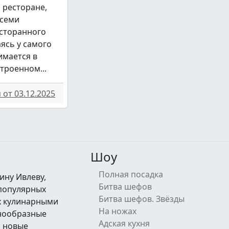
 ресторане,
всеми
сторанного
аясь у самого
имается в
троенном...
от 03.12.2025
Шоу
Полная посадка
ину Ивлеву,
Битва шефов
 популярных
Битва шефов. Звёзды
их кулинарными
На ножах
знообразные
Адская кухня
а новые