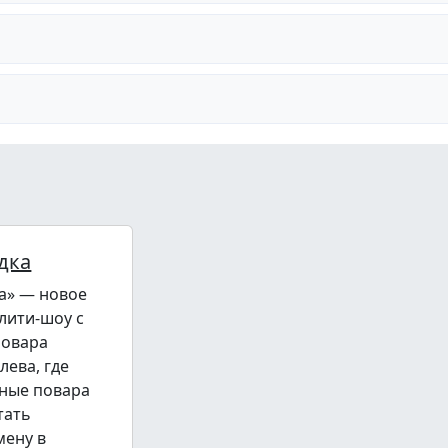
дка
а» — новое
лити-шоу с
повара
лева, где
ные повара
тать
мену в