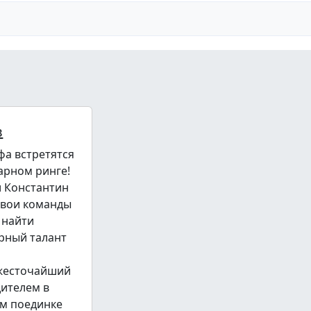
в
фа встретятся
арном ринге!
и Константин
свои команды
 найти
рный талант
 жесточайший
дителем в
м поединке