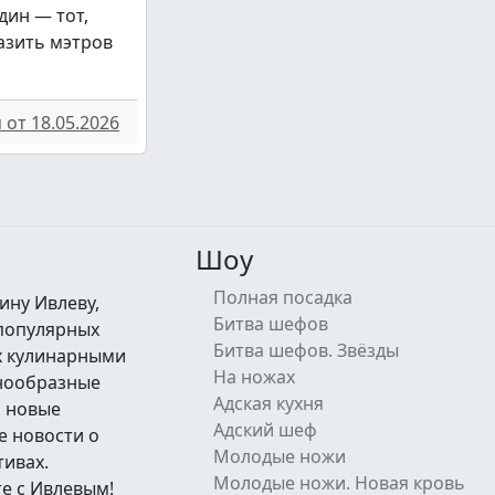
дин — тот,
азить мэтров
от 18.05.2026
Шоу
Полная посадка
ину Ивлеву,
Битва шефов
 популярных
Битва шефов. Звёзды
их кулинарными
На ножах
знообразные
Адская кухня
а новые
Адский шеф
е новости о
Молодые ножи
тивах.
Молодые ножи. Новая кровь
е с Ивлевым!