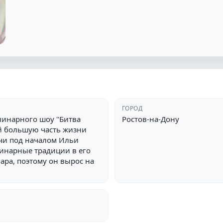
ГОРОД
улинарного шоу "Битва
Ростов-на-Дону
й большую часть жизни
очи под началом Ильи
улинарные традиции в его
вара, поэтому он вырос на