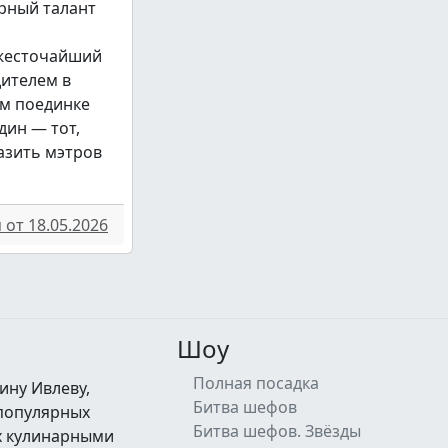
рный талант
 жесточайший
дителем в
м поединке
дин — тот,
азить мэтров
от 18.05.2026
Шоу
Полная посадка
ину Ивлеву,
Битва шефов
 популярных
Битва шефов. Звёзды
их кулинарными