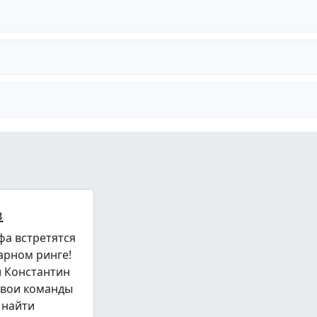
в
фа встретятся
арном ринге!
и Константин
свои команды
 найти