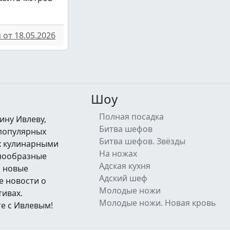
от 18.05.2026
Шоу
Полная посадка
ину Ивлеву,
Битва шефов
 популярных
Битва шефов. Звёзды
их кулинарными
На ножах
знообразные
Адская кухня
а новые
Адский шеф
е новости о
Молодые ножи
тивах.
Молодые ножи. Новая кровь
е с Ивлевым!