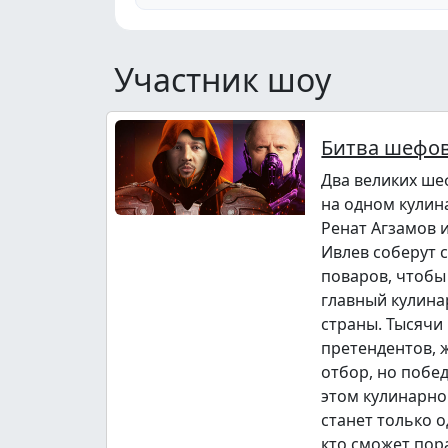
Участник шоу
Битва шефо
Два великих ше
на одном кулин
Ренат Агзамов 
Ивлев соберут 
поваров, чтобы
главный кулина
страны. Тысячи
претендентов,
отбор, но побе
этом кулинарно
станет только о
кто сможет пор