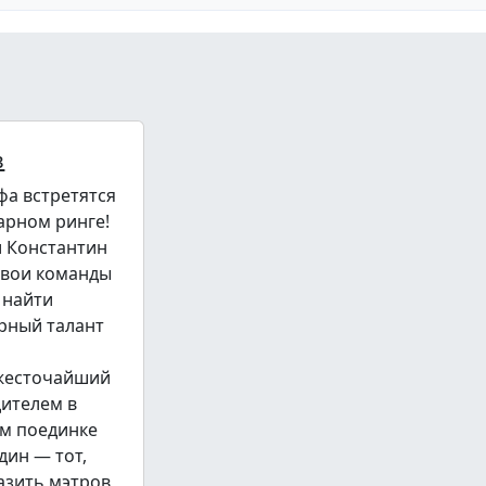
в
фа встретятся
арном ринге!
и Константин
свои команды
 найти
рный талант
 жесточайший
дителем в
м поединке
дин — тот,
азить мэтров