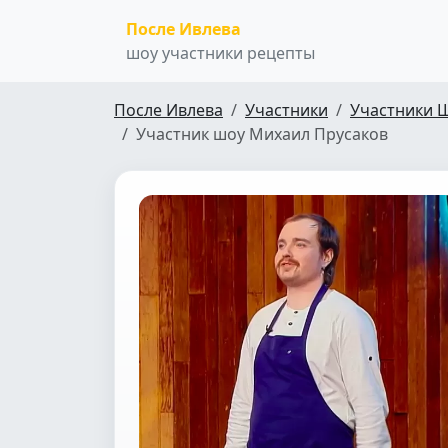
После Ивлева
шоу участники рецепты
После Ивлева
Участники
Участники 
Участник шоу Михаил Прусаков