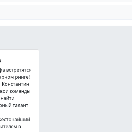
в
фа встретятся
арном ринге!
и Константин
свои команды
 найти
рный талант
 жесточайший
дителем в