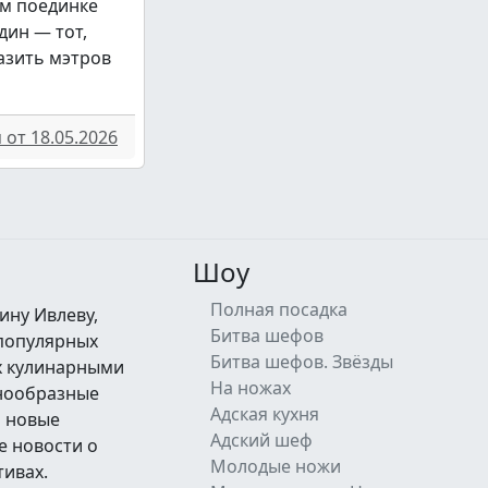
м поединке
дин — тот,
азить мэтров
от 18.05.2026
Шоу
Полная посадка
ину Ивлеву,
Битва шефов
 популярных
Битва шефов. Звёзды
их кулинарными
На ножах
знообразные
Адская кухня
а новые
Адский шеф
е новости о
Молодые ножи
тивах.