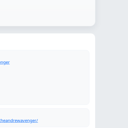
enger
/theandrewavenger/