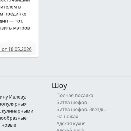
дителем в
м поединке
дин — тот,
азить мэтров
от 18.05.2026
Шоу
Полная посадка
ину Ивлеву,
Битва шефов
 популярных
Битва шефов. Звёзды
их кулинарными
На ножах
знообразные
Адская кухня
а новые
Адский шеф