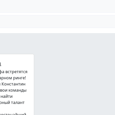
в
фа встретятся
арном ринге!
и Константин
свои команды
 найти
рный талант
 жесточайший