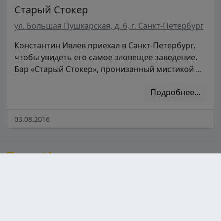
Старый Стокер
ул. Большая Пушкарская, д. 6, г. Санкт-Петербург
Константин Ивлев приехал в Санкт-Петербург,
чтобы увидеть его самое зловещее заведение.
Бар «Старый Стокер», пронизанный мистикой ...
Подробнее...
03.08.2016
После Ивлева
Сайт, посвященный шеф-повару Константину Ивлеву,
предлагает увлекательный контент о его популярных
шоу, знакомя зрителей с участниками и их
кулинарными талантами. Здесь также можно найти
разнообразные рецепты от Ивлева, которые