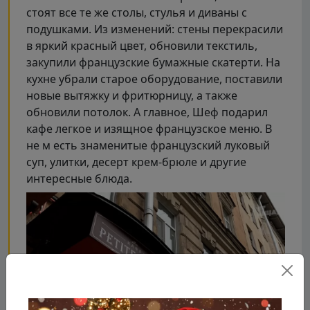
стоят все те же столы, стулья и диваны с
подушками. Из изменений: стены перекрасили
в яркий красный цвет, обновили текстиль,
закупили французские бумажные скатерти. На
кухне убрали старое оборудование, поставили
новые вытяжку и фритюрницу, а также
обновили потолок. А главное, Шеф подарил
кафе легкое и изящное французское меню. В
не м есть знаменитые французский луковый
суп, улитки, десерт крем-брюле и другие
интересные блюда.