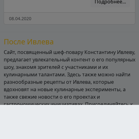
Подробнее...
08.04.2020
После Ивлева
Сайт, посвященный шеф-повару Константину Ивлеву,
предлагает увлекательный контент о его популярных
шоу, знакомя зрителей с участниками и их
кулинарными талантами. Здесь также можно найти
разнообразные рецепты от Ивлева, которые
вдохновят на новые кулинарные эксперименты, а
также свежие новости о его проектах и
гастрономических инициативах. Присоединяйтесь к
миру кулинарии вместе с Ивлевым!
Шоу
Полная посадка