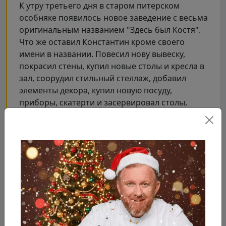
К утру третьего дня в старом питерском
особняке появилось новое заведение с весьма
оригинальным названием "Здесь был Костя".
Что же оставил Константин кроме своего
имени в названии. Повесил нову вывеску,
покрасил стены, купил новые столы и кресла в
зал, соорудил стильный стеллаж, добавил
элементы декора, купил новую посуду,
приборы, скатерти и засервировал столы,
сделал генеральную уборку кухни, купил новое
оборудование и новую кухонную утварь.
Новую концепцию заведения шеф объяснил
так - "Это просто кафе, где готовится еда
которую любит Ивлев". А самое главное ни в
одном блюде нет майонеза :)