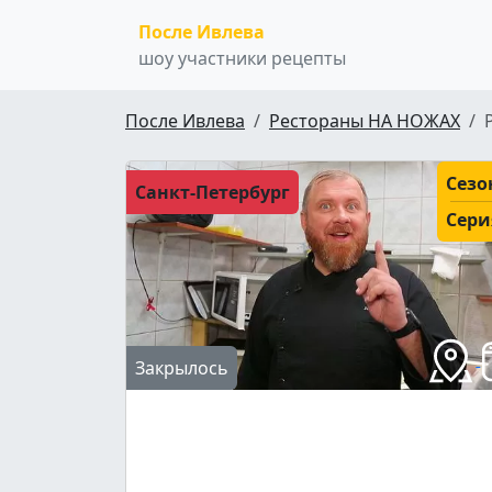
После Ивлева
шоу участники рецепты
После Ивлева
Рестораны НА НОЖАХ
Сезо
Санкт-Петербург
Сери
Закрылось