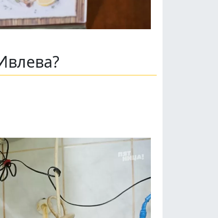
Ивлева?