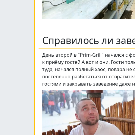
Справилось ли зав
День второй в "Prim-Grill" начался с 
к приёму гостей.А вот и они. Гости то
туда, начался полный хаос, повара не
постепенно разбегаться от отвратител
гостями и закрывать заведение даже н