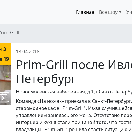
Главная
Все шоу
Уч
Prim-Grill
н 3
18.04.2018
я 19
Prim-Grill после Ивл
Петербург
Новосмоленская набережная, д.1, г.Санкт-Петерб
Команда «На ножах» приехала в Санкт-Петербург
старомодное кафе "Prim-Grill". Из-за случившейс
управлением занялась его жена. Отсутствие пере
интерьер и кухня стали причиной того, что гости
владелицы "Prim-Grill" решила спасти ситуацию 