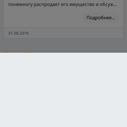
понемногу распродает его имущество и обсуж...
Подробнее...
31.08.2016
После Ивлева
Сайт, посвященный шеф-повару Константину Ивлеву,
предлагает увлекательный контент о его популярных
шоу, знакомя зрителей с участниками и их
кулинарными талантами. Здесь также можно найти
разнообразные рецепты от Ивлева, которые
вдохновят на новые кулинарные эксперименты, а
также свежие новости о его проектах и
гастрономических инициативах. Присоединяйтесь к
миру кулинарии вместе с Ивлевым!