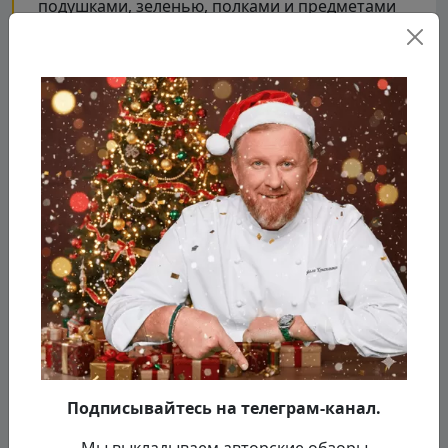
подушками, зеленью, полками и предметами
интерьера, разработали новое меню,
закупили для кухни оборудование, посуду и
инвентарь. Идея Константина заключалась в
том, чтобы люди могли есть разнообразные
обеды за фиксированную цену. Иными
словами платишь одну сумму - ешь три разных
блюда.
Подписывайтесь на телеграм-канал.