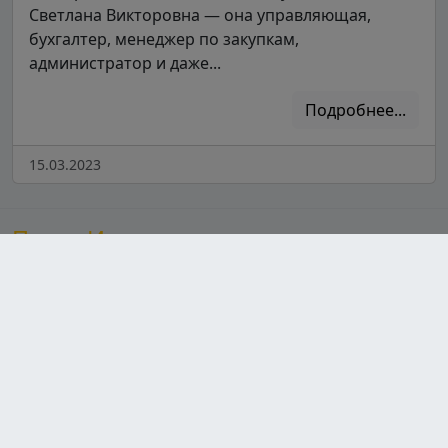
Светлана Викторовна — она управляющая,
бухгалтер, менеджер по закупкам,
администратор и даже...
Подробнее...
15.03.2023
После Ивлева
Сайт, посвященный шеф-повару Константину Ивлеву,
предлагает увлекательный контент о его популярных
шоу, знакомя зрителей с участниками и их
кулинарными талантами. Здесь также можно найти
разнообразные рецепты от Ивлева, которые
вдохновят на новые кулинарные эксперименты, а
также свежие новости о его проектах и
гастрономических инициативах. Присоединяйтесь к