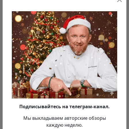
клининг кухни, разработка концепции,
логотипа, нового меню и новая форма для
сотрудников - личный подарок от шефа!
Фишка гастро-бара - мини-закуски в виде
бутербродов с разными наполнениями и
барное меню, помимо этого есть ещё и
рыбные супы дня и бургер из креветок и
крабов!
Подписывайтесь на телеграм-канал.
Мы выкладываем авторские обзоры
каждую неделю.