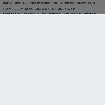
вдохновят на новые кулинарные эксперименты, а
также свежие новости о его проектах и
гастрономических инициативах. Присоединяйтесь к
миру кулинарии вместе с Ивлевым!
Шоу
Полная посадка
Битва шефов
Битва шефов. Звёзды
На ножах
Адская кухня
Адский шеф
Молодые ножи
Молодые ножи. Новая кровь
Разделы
Главная
Все шоу
Участники