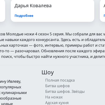
Дарья Ковалева
Подробнее
ков Молодые ножи 4 сезон 5 серия. Мы собрали для вас
 навыки каждого конкурсанта. Здесь есть и обладатели
альных карточках — фото, интервью, примеры работ и ст
кто‑то — разочаровал. Обновления после каждого эфира
оиск, чтобы быстро найти нужного участника, и делит
Шоу
Полная посадка
ину Ивлеву,
Битва шефов
 популярных
Битва шефов. Звёзды
их кулинарными
На ножах
знообразные
Адская кухня
а новые