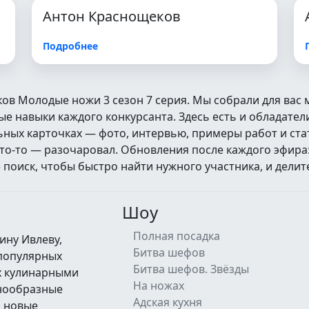
Антон Краснощеков
Подробнее
ков Молодые ножи 3 сезон 7 серия. Мы собрали для вас
 навыки каждого конкурсанта. Здесь есть и обладатели
альных карточках — фото, интервью, примеры работ и ст
кто‑то — разочаровал. Обновления после каждого эфира
оиск, чтобы быстро найти нужного участника, и делит
Шоу
Полная посадка
ину Ивлеву,
Битва шефов
 популярных
Битва шефов. Звёзды
их кулинарными
На ножах
знообразные
Адская кухня
а новые