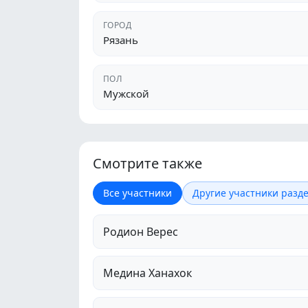
ГОРОД
Рязань
ПОЛ
Мужской
Смотрите также
Все участники
Другие участники разде
Родион Верес
Медина Ханахок