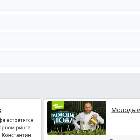
в
Молодые
фа встретятся
арном ринге!
и Константин