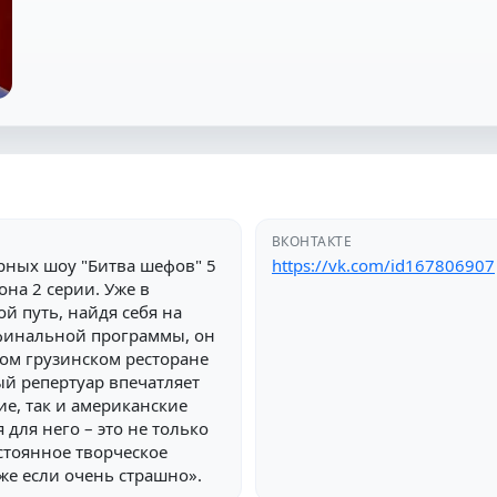
ВКОНТАКТЕ
рных шоу "Битва шефов" 5
https://vk.com/id167806907
она 2 серии. Уже в
й путь, найдя себя на
 финальной программы, он
ом грузинском ресторане
 репертуар впечатляет
ие, так и американские
для него – это не только
стоянное творческое
аже если очень страшно».