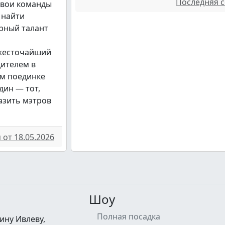
Последняя с
свои команды
 найти
рный талант
 жесточайший
дителем в
м поединке
дин — тот,
азить мэтров
от 18.05.2026
Шоу
Полная посадка
ину Ивлеву,