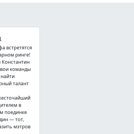
в
фа встретятся
арном ринге!
и Константин
свои команды
 найти
рный талант
 жесточайший
дителем в
м поединке
дин — тот,
азить мэтров