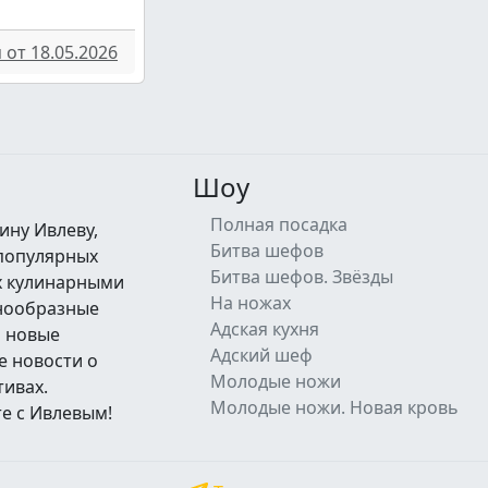
от 18.05.2026
Шоу
Полная посадка
ину Ивлеву,
Битва шефов
 популярных
Битва шефов. Звёзды
их кулинарными
На ножах
знообразные
Адская кухня
а новые
Адский шеф
е новости о
Молодые ножи
тивах.
Молодые ножи. Новая кровь
е с Ивлевым!