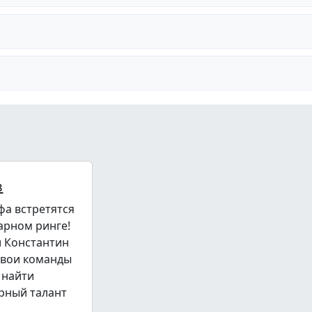
в
фа встретятся
арном ринге!
и Константин
свои команды
 найти
рный талант