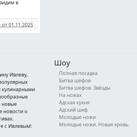
увидим в
от 01.11.2025
Шоу
Полная посадка
ину Ивлеву,
Битва шефов
 популярных
Битва шефов. Звёзды
их кулинарными
На ножах
знообразные
Адская кухня
а новые
Адский шеф
е новости о
Молодые ножи
тивах.
Молодые ножи. Новая кровь
е с Ивлевым!