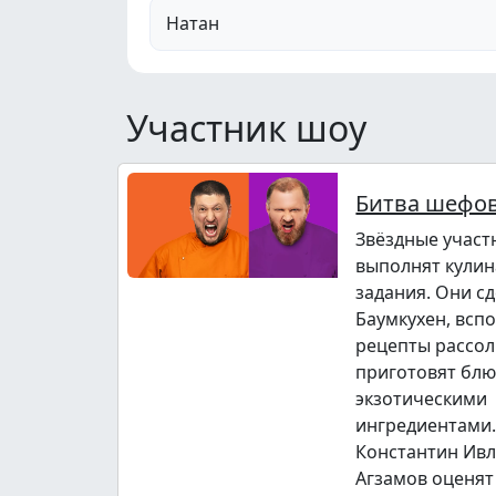
Натан
Участник шоу
Битва шефов
Звёздные участ
выполнят кули
задания. Они с
Баумкухен, всп
рецепты рассол
приготовят блю
экзотическими
ингредиентами.
Константин Ивл
Агзамов оценят