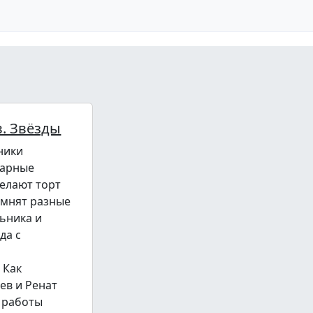
. Звёзды
ники
нарные
делают торт
омнят разные
ьника и
да с
 Как
ев и Ренат
 работы