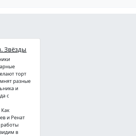
. Звёзды
ники
нарные
делают торт
омнят разные
ьника и
да с
 Как
ев и Ренат
 работы
увидим в