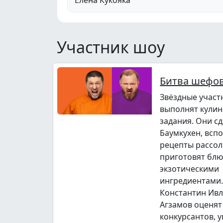
Участник шоу
Битва шефов
Звёздные участ
выполнят кули
задания. Они с
Баумкухен, всп
рецепты рассол
приготовят блю
экзотическими
ингредиентами.
Константин Ивл
Агзамов оценят
конкурсантов, 