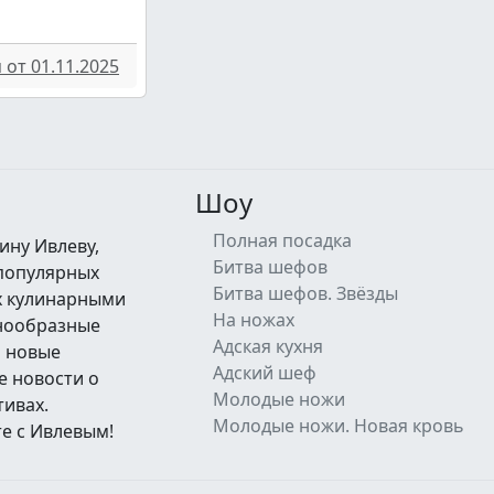
от 01.11.2025
Шоу
Полная посадка
ину Ивлеву,
Битва шефов
 популярных
Битва шефов. Звёзды
их кулинарными
На ножах
знообразные
Адская кухня
а новые
Адский шеф
е новости о
Молодые ножи
тивах.
Молодые ножи. Новая кровь
е с Ивлевым!