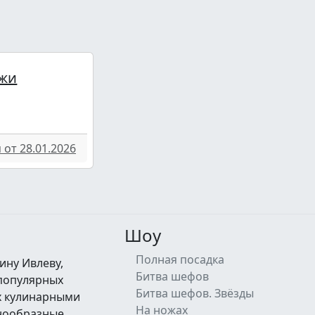
жи
от 28.01.2026
Шоу
Полная посадка
ину Ивлеву,
Битва шефов
 популярных
Битва шефов. Звёзды
их кулинарными
На ножах
знообразные