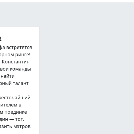
в
фа встретятся
арном ринге!
и Константин
свои команды
 найти
рный талант
 жесточайший
дителем в
м поединке
дин — тот,
азить мэтров