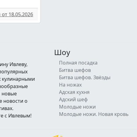
от 18.05.2026
Шоу
Полная посадка
ину Ивлеву,
Битва шефов
 популярных
Битва шефов. Звёзды
их кулинарными
На ножах
знообразные
Адская кухня
а новые
Адский шеф
е новости о
Молодые ножи
тивах.
Молодые ножи. Новая кровь
е с Ивлевым!