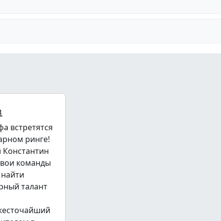
в
фа встретятся
арном ринге!
и Константин
свои команды
 найти
рный талант
 жесточайший