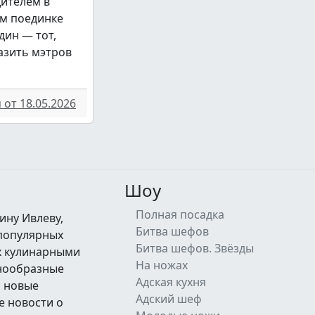
дителем в
м поединке
дин — тот,
азить мэтров
от 18.05.2026
Шоу
Полная посадка
ину Ивлеву,
Битва шефов
 популярных
Битва шефов. Звёзды
их кулинарными
На ножах
знообразные
Адская кухня
а новые
Адский шеф
е новости о