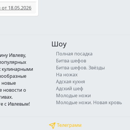
от 18.05.2026
Шоу
Полная посадка
ину Ивлеву,
Битва шефов
 популярных
Битва шефов. Звёзды
их кулинарными
На ножах
знообразные
Адская кухня
а новые
Адский шеф
е новости о
Молодые ножи
тивах.
Молодые ножи. Новая кровь
е с Ивлевым!
Телеграмм