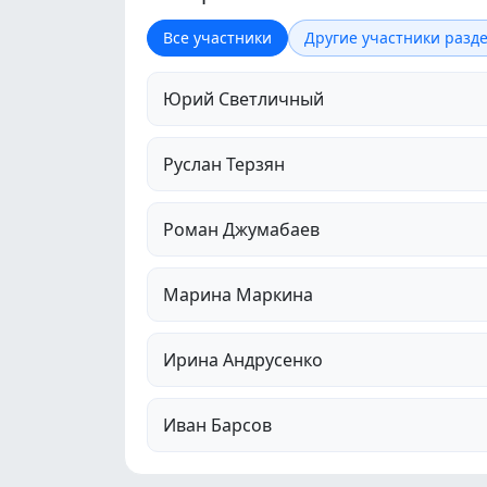
Все участники
Другие участники разде
Юрий Светличный
Руслан Терзян
Роман Джумабаев
Марина Маркина
Ирина Андрусенко
Иван Барсов