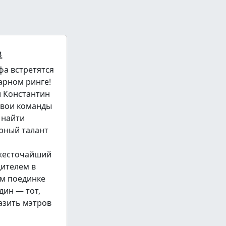
в
фа встретятся
арном ринге!
и Константин
свои команды
 найти
рный талант
 жесточайший
дителем в
м поединке
дин — тот,
азить мэтров