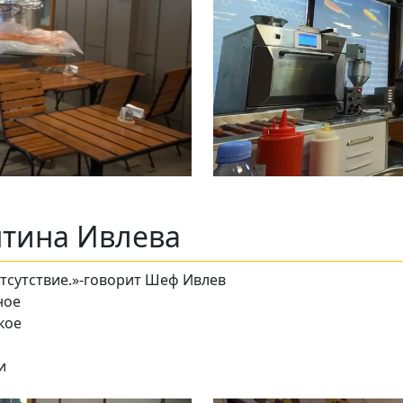
нтина Ивлева
отсутствие.»-говорит Шеф Ивлев
ное
кое
и