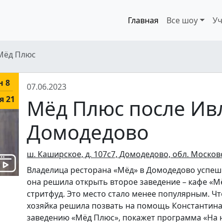
Главная
Все шоу
Уч
Мёд Плюс
н 8
07.06.2023
я 21
Мёд Плюс после Ив
Домодедово
ш. Каширское, д. 107с7, Домодедово, обл. Москов
Владелица ресторана «Мёд» в Домодедово успешн
она решила открыть второе заведение – кафе «М
стритфуд. Это место стало менее популярным. Ч
хозяйка решила позвать на помощь Константина 
заведению «Мёд Плюс», покажет программа «На 