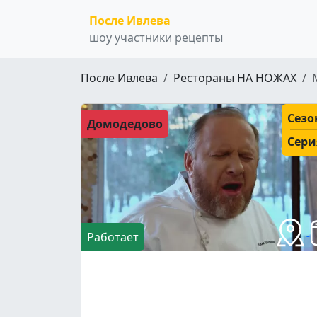
После Ивлева
шоу участники рецепты
После Ивлева
Рестораны НА НОЖАХ
Сезо
Домодедово
Сери
Работает