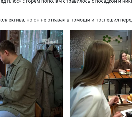
ёд плюс» с горем пополам справилось с посадкой и ник
оллектива, но он не отказал в помощи и поспешил пере
Подписывайтесь на телеграм-канал.
Мы выкладываем авторские обзоры
каждую неделю.
Подписаться
Нас уже
5400