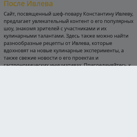
После Ивлева
Сайт, посвященный шеф-повару Константину Ивлеву,
предлагает увлекательный контент о его популярных
шоу, знакомя зрителей с участниками и их
кулинарными талантами. Здесь также можно найти
разнообразные рецепты от Ивлева, которые
вдохновят на новые кулинарные эксперименты, а
также свежие новости о его проектах и
гастрономических инициативах. Присоединяйтесь к
миру кулинарии вместе с Ивлевым!
Шоу
Полная посадка
Битва шефов
Битва шефов. Звёзды
На ножах
Адская кухня
Адский шеф