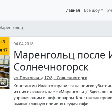
Главная
Все шоу
Уч
Маренгольц
н 3
04.04.2018
я 17
Маренгольц после 
Солнечногорск
ул. Почтовая, д.17/8, г.Солнечногорск
Константин Ивлев отправился на поиски убыточ
из них оказалось кафе «Маренгольц». Здесь воз
управляющим и шеф-поваром. Константин прове
выявит главную причину неудач кафе.