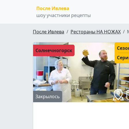
После Ивлева
шоу участники рецепты
После Ивлева
Рестораны НА НОЖАХ
Сезо
Солнечногорск
Сери
Закрылось