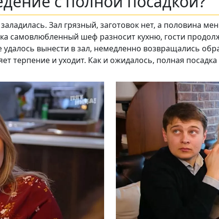
едение с полной посадкой?
заладилась. Зал грязный, заготовок нет, а половина мен
ока самовлюбленный шеф разносит кухню, гости продол
е удалось вынести в зал, немедленно возвращались обр
Подписывайтесь на телеграм-канал.
яет терпение и уходит. Как и ожидалось, полная посадка
Мы выкладываем авторские обзоры
каждую неделю.
Подписаться
Нас уже
5400