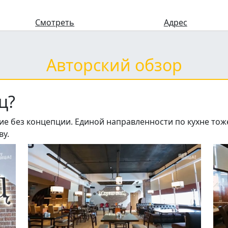
Смотреть
Адрес
Авторский обзор
ц?
е без концепции. Единой направленности по кухне тоже
ву.