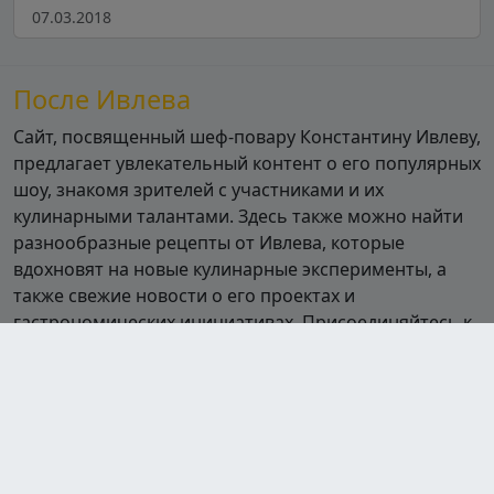
07.03.2018
После Ивлева
Сайт, посвященный шеф-повару Константину Ивлеву,
предлагает увлекательный контент о его популярных
шоу, знакомя зрителей с участниками и их
кулинарными талантами. Здесь также можно найти
разнообразные рецепты от Ивлева, которые
вдохновят на новые кулинарные эксперименты, а
также свежие новости о его проектах и
гастрономических инициативах. Присоединяйтесь к
миру кулинарии вместе с Ивлевым!
Шоу
Полная посадка
Битва шефов
Битва шефов. Звёзды