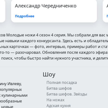
Александр Чередниченко
Подробнее
ков Молодые ножи 4 сезон 4 серия. Мы собрали для вас
 навыки каждого конкурсанта. Здесь есть и обладатели
альных карточках — фото, интервью, примеры работ и ст
кто‑то — разочаровал. Обновления после каждого эфира
оиск, чтобы быстро найти нужного участника, и делит
Шоу
Полная посадка
ину Ивлеву,
Битва шефов
 популярных
Битва шефов. Звёзды
их кулинарными
На ножах
знообразные
Адская кухня
а новые