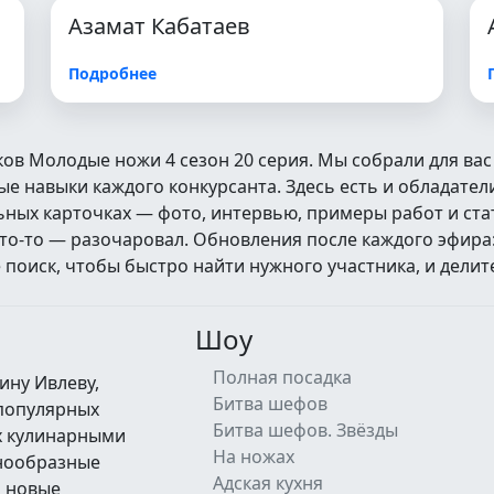
Азамат Кабатаев
Подробнее
ков Молодые ножи 4 сезон 20 серия. Мы собрали для ва
 навыки каждого конкурсанта. Здесь есть и обладатели
альных карточках — фото, интервью, примеры работ и ст
кто‑то — разочаровал. Обновления после каждого эфира
оиск, чтобы быстро найти нужного участника, и делит
Шоу
Полная посадка
ину Ивлеву,
Битва шефов
 популярных
Битва шефов. Звёзды
их кулинарными
На ножах
знообразные
Адская кухня
а новые