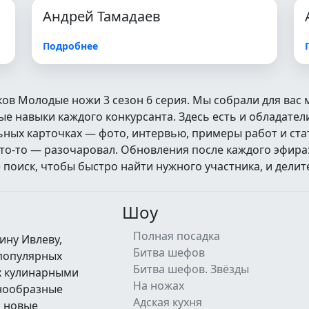
Андрей Тамадаев
Подробнее
ков Молодые ножи 3 сезон 6 серия. Мы собрали для вас
 навыки каждого конкурсанта. Здесь есть и обладатели
альных карточках — фото, интервью, примеры работ и ст
кто‑то — разочаровал. Обновления после каждого эфира
оиск, чтобы быстро найти нужного участника, и делит
Шоу
Полная посадка
ину Ивлеву,
Битва шефов
 популярных
Битва шефов. Звёзды
их кулинарными
На ножах
знообразные
Адская кухня
а новые