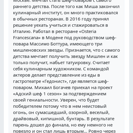
Москве. Мечтал стать шеф-поваром с самого
раннего детства. После того как Миша закончил
кулинарный институт, он много практиковался
в обычных ресторанах. В 2016 году принял
решение уехать учиться и стажироваться в
Италию. Работал в ресторане «Osteria
Francescana» в Модене под руководством шеф-
повара Массимо Боттура, имеющего три
мишленовских звезды. Признается, что с самого
детства мечтает получить звезду Мишлен и как
только получит, набьет татуировку. Считает
себя кулинарным художником. С командой
актеров делает представление из еды в
гастротеатре «Гедонист», где является шеф-
поваром. Михаил Богачев приехал на проект
«Адский шеф 1 сезон» за подтверждением
своей гениальности. Уверен, что будет
победителем потому что в нем неистовый
огонь, он сумасшедший, озорной, веселый,
драйвовый, кипишной, бунтарь. В результате
парень дошел до финала, но ему немного не
повезло и он стал лишь вторым… Ровно через