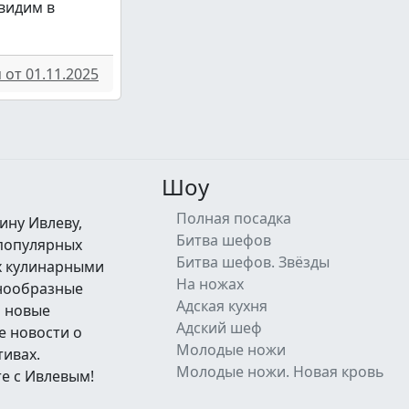
увидим в
от 01.11.2025
Шоу
Полная посадка
ину Ивлеву,
Битва шефов
 популярных
Битва шефов. Звёзды
их кулинарными
На ножах
знообразные
Адская кухня
а новые
Адский шеф
е новости о
Молодые ножи
тивах.
Молодые ножи. Новая кровь
е с Ивлевым!