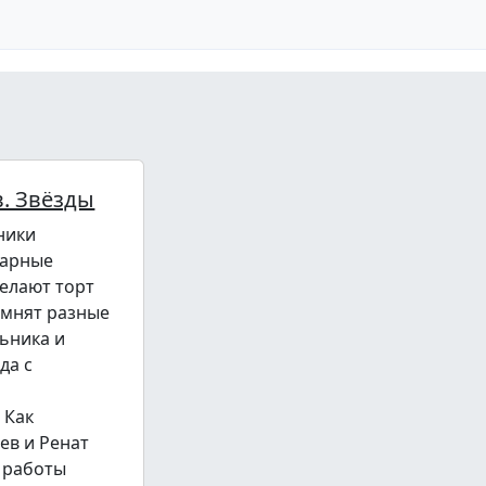
. Звёзды
ники
нарные
делают торт
омнят разные
ьника и
да с
 Как
ев и Ренат
 работы