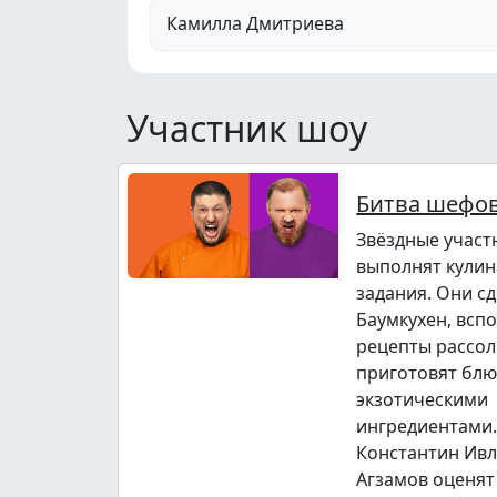
Камилла Дмитриева
Участник шоу
Битва шефов
Звёздные участ
выполнят кули
задания. Они с
Баумкухен, всп
рецепты рассол
приготовят блю
экзотическими
ингредиентами.
Константин Ивл
Агзамов оценят