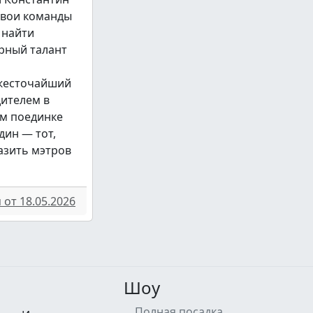
свои команды
 найти
рный талант
 жесточайший
дителем в
м поединке
дин — тот,
азить мэтров
от 18.05.2026
Шоу
Полная посадка