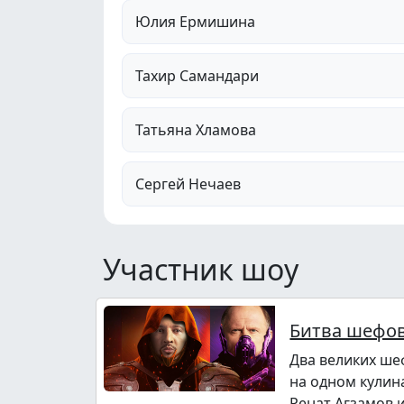
Юлия Ермишина
Тахир Самандари
Татьяна Хламова
Сергей Нечаев
Участник шоу
Битва шефо
Два великих ше
на одном кулин
Ренат Агзамов 