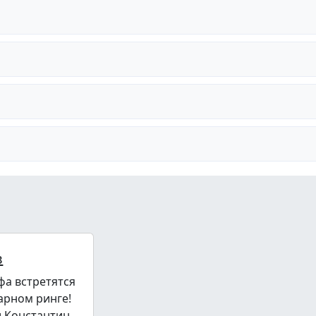
в
фа встретятся
арном ринге!
и Константин