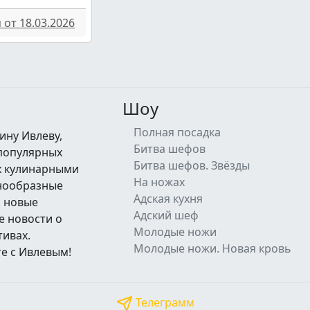
от 18.03.2026
Шоу
Полная посадка
ину Ивлеву,
Битва шефов
 популярных
Битва шефов. Звёзды
их кулинарными
На ножах
знообразные
Адская кухня
а новые
Адский шеф
е новости о
Молодые ножи
тивах.
Молодые ножи. Новая кровь
е с Ивлевым!
Телеграмм