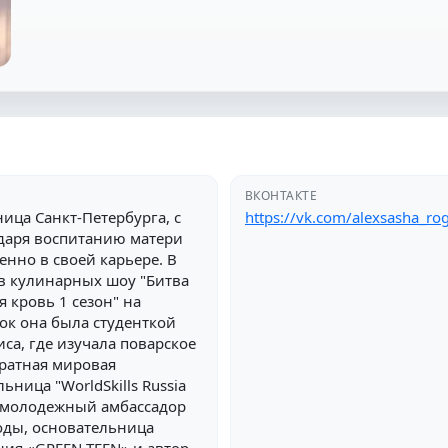
ВКОНТАКТЕ
ица Санкт-Петербурга, с
https://vk.com/alexsasha_ro
одаря воспитанию матери
енно в своей карьере. В
 в кулинарных шоу "Битва
 кровь 1 сезон" на
ок она была студенткой
са, где изучала поварское
кратная мировая
ьница "WorldSkills Russia
о, молодежный амбассадор
оды, основательница