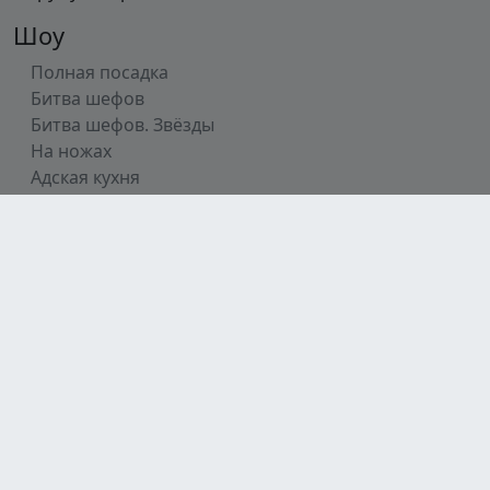
Шоу
Полная посадка
Битва шефов
Битва шефов. Звёзды
На ножах
Адская кухня
Адский шеф
Молодые ножи
Молодые ножи. Новая кровь
Разделы
Главная
Все шоу
Участники
Рецепты
О шефе