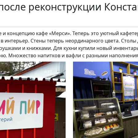
 после реконструкции Конста
 и концепцию кафе «Мерси». Теперь это уютный кафетери
Подписывайтесь на телеграм-канал.
к в интерьер. Стены теперь неординарного цвета. Стол
игрушками и книжками. Для кухни купили новый инвентар
Мы выкладываем авторские обзоры
еню. Множество напитков и вафли с разными наполнени
каждую неделю.
Подписаться
Нас уже
5400