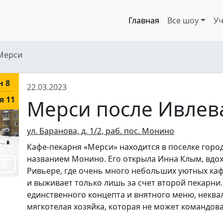
Главная
Все шоу
Уч
Мерси
н 8
22.03.2023
я 11
Мерси после Ивлев
ул. Баранова, д. 1/2, раб. пос. Монино
Кафе-пекарня «Мерси» находится в поселке горо
названием Монино. Его открыла Инна Клым, вдо
Ривьере, где очень много небольших уютных ка
и выживает только лишь за счет второй пекарни.
единственного концепта и внятного меню, некв
мягкотелая хозяйка, которая не может командов