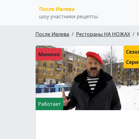
После Ивлева
шоу участники рецепты
После Ивлева
Рестораны НА НОЖАХ
Сезо
Монино
Сери
Работает