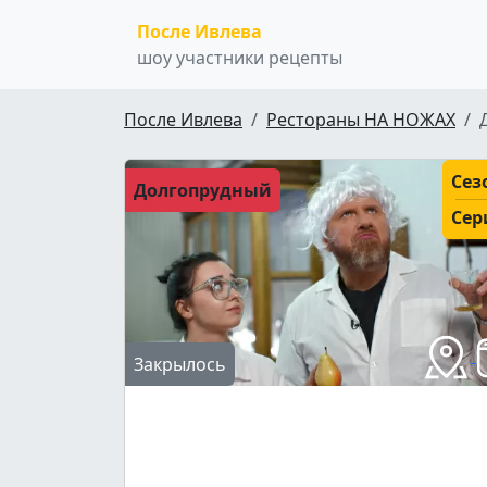
После Ивлева
шоу участники рецепты
После Ивлева
Рестораны НА НОЖАХ
Сез
Долгопрудный
Сер
Закрылось