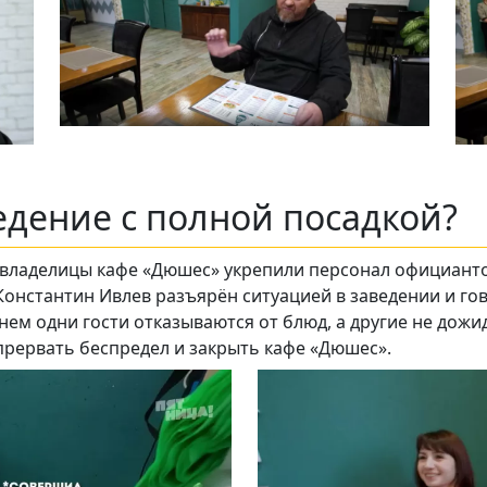
едение с полной посадкой?
, владелицы кафе «Дюшес» укрепили персонал официант
онстантин Ивлев разъярён ситуацией в заведении и го
енем одни гости отказываются от блюд, а другие не дожи
прервать беспредел и закрыть кафе «Дюшес».