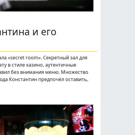
антина и его
а «secret room». Секретный зал для
ту в стиле казино, аутентичные
тавил без внимания меню. Множество
юда Константин предпочёл оставить,