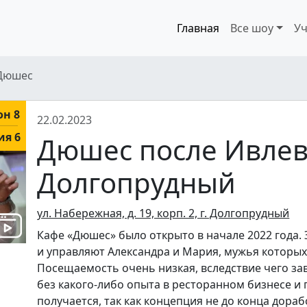
Главная
Все шоу
Уч
Дюшес
он 8
22.02.2023
ия 6
Дюшес после Ивлев
Долгопрудный
ул. Набережная, д. 19, корп. 2, г. Долгопрудный
Кафе «Дюшес» было открыто в начале 2022 года.
и управляют Александра и Мария, мужья которы
Посещаемость очень низкая, вследствие чего зав
без какого-либо опыта в ресторанном бизнесе и 
получается, так как концепция не до конца дора