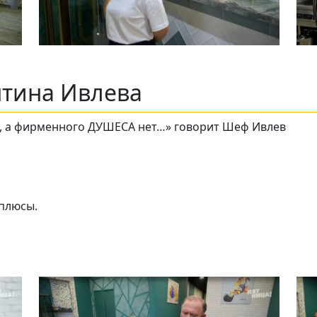
нтина Ивлева
ки, а фирменного ДУШЕСА нет…» говорит Шеф Ивлев
 плюсы.